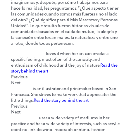
imaginamos y, después, por cómo trabajamos para
hacerlo realidad, les preguntamos: “¿Qué aspecto tienen
las comunidades cuando somos más fuertes uno al lado
del otro? ¿Qué significa para ti Más Mascotas y Personas
Unidas?”. Lo que resulto fueron historias visuales de
comunidades basadas en el cuidado mutuo, la alegría y
la conexión entre los animales, la naturaleza y entre uno
al otro, donde todos pertenecen.
Jaia Linden-Engel
loves it when her art can invoke a
specific feeling, most often of the curiosity and
enthusiasm of childhood and the joy of nature.
Read the
story behind the art
Previous
Next
Jade Howe
is an illustrator and printmaker based in San
Francisco. She strives to make work that appreciates the
little things.
Read the story behind the art
Previous
Next
Cami Morgan
uses a wide variety of mediums in her
practice and has a wide variety of interests, such as acrylic
painting, ink drawing, risograph printing, fashion