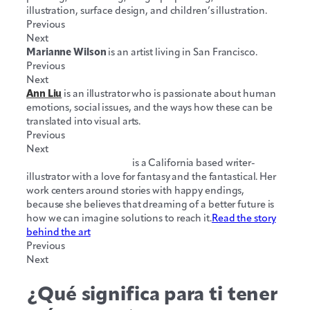
illustration, surface design, and children’s illustration.
Previous
Next
Marianne Wilson
is an artist living in San Francisco.
Previous
Next
Ann Liu
is an illustrator who is passionate about human
emotions, social issues, and the ways how these can be
translated into visual arts.
Previous
Next
Erika Ilumin-Wahlberg
is a California based writer-
illustrator with a love for fantasy and the fantastical. Her
work centers around stories with happy endings,
because she believes that dreaming of a better future is
how we can imagine solutions to reach it.
Read the story
behind the art
Previous
Next
¿Qué significa para ti tener