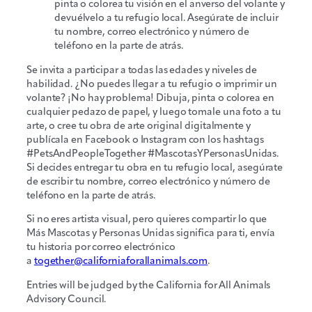
pinta o colorea tu visión en el anverso del volante y
devuélvelo a tu refugio local. Asegúrate de incluir
tu nombre, correo electrónico y número de
teléfono en la parte de atrás.
Se invita a participar a todas las edades y niveles de
habilidad. ¿No puedes llegar a tu refugio o imprimir un
volante? ¡No hay problema! Dibuja, pinta o colorea en
cualquier pedazo de papel, y luego tomale una foto a tu
arte, o cree tu obra de arte original digitalmente y
publícala en Facebook o Instagram con los hashtags
#PetsAndPeopleTogether #MascotasYPersonasUnidas.
Si decides entregar tu obra en tu refugio local, asegúrate
de escribir tu nombre, correo electrónico y número de
teléfono en la parte de atrás.
Si no eres artista visual, pero quieres compartir lo que
Más Mascotas y Personas Unidas significa para ti, envía
tu historia por correo electrónico
a
together@californiaforallanimals.com
.
Entries will be judged by the California for All Animals
Advisory Council.